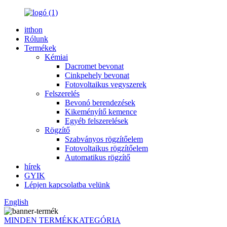
itthon
Rólunk
Termékek
Kémiai
Dacromet bevonat
Cinkpehely bevonat
Fotovoltaikus vegyszerek
Felszerelés
Bevonó berendezések
Kikeményítő kemence
Egyéb felszerelések
Rögzítő
Szabványos rögzítőelem
Fotovoltaikus rögzítőelem
Automatikus rögzítő
hírek
GYIK
Lépjen kapcsolatba velünk
English
MINDEN TERMÉKKATEGÓRIA