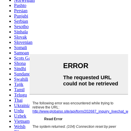
Norwegian
Pashto
Persian
Punjabi
Serbian
Sesotho
Sinhala
Slovak
Slovenian
Somali
Samoan
Scots Gaelic
Shona
Sindhi
Sundanese
Swahili
Tajik
Tamil
Telugu
Thai
Ukrainian
Urdu
Uzbek
Vietnamese
Welsh