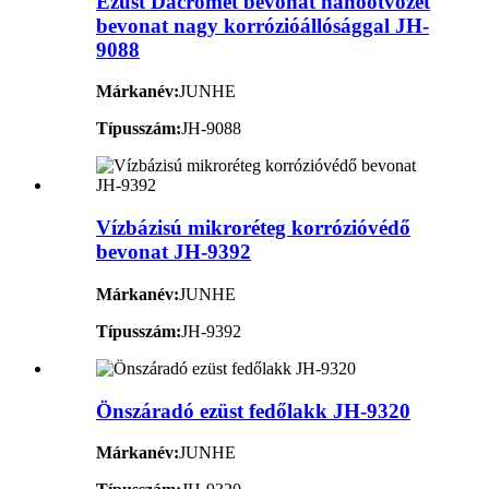
Ezüst Dacromet bevonat nanoötvözet
bevonat nagy korrózióállósággal JH-
9088
Márkanév:
JUNHE
Típusszám:
JH-9088
Vízbázisú mikroréteg korrózióvédő
bevonat JH-9392
Márkanév:
JUNHE
Típusszám:
JH-9392
Önszáradó ezüst fedőlakk JH-9320
Márkanév:
JUNHE