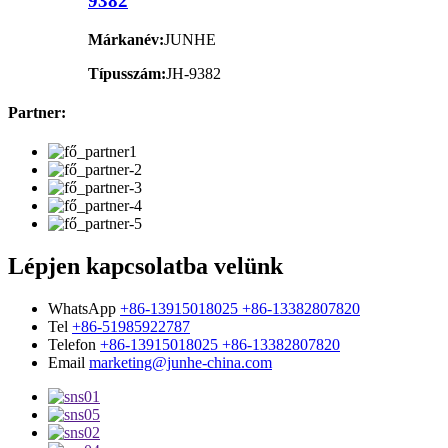
9382
Márkanév:
JUNHE
Típusszám:
JH-9382
Partner:
Lépjen kapcsolatba velünk
WhatsApp
+86-13915018025 +86-13382807820
Tel
+86-51985922787
Telefon
+86-13915018025 +86-13382807820
Email
marketing@junhe-china.com