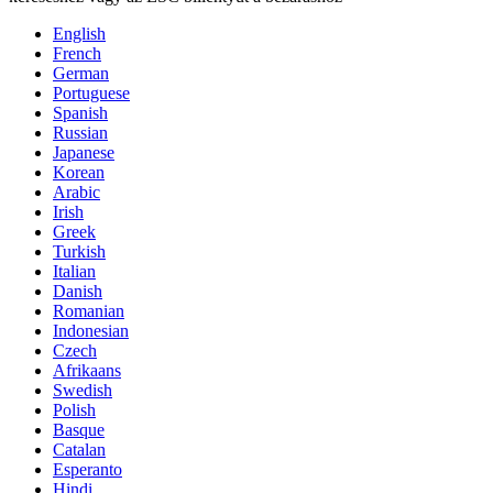
English
French
German
Portuguese
Spanish
Russian
Japanese
Korean
Arabic
Irish
Greek
Turkish
Italian
Danish
Romanian
Indonesian
Czech
Afrikaans
Swedish
Polish
Basque
Catalan
Esperanto
Hindi