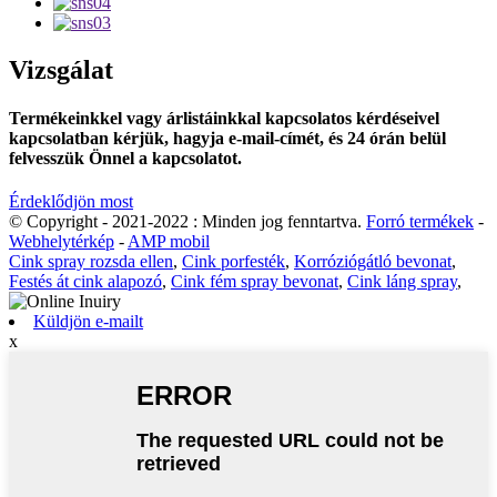
Vizsgálat
Termékeinkkel vagy árlistáinkkal kapcsolatos kérdéseivel
kapcsolatban kérjük, hagyja e-mail-címét, és 24 órán belül
felvesszük Önnel a kapcsolatot.
Érdeklődjön most
© Copyright - 2021-2022 : Minden jog fenntartva.
Forró termékek
-
Webhelytérkép
-
AMP mobil
Cink spray rozsda ellen
,
Cink porfesték
,
Korróziógátló bevonat
,
Festés át cink alapozó
,
Cink fém spray bevonat
,
Cink láng spray
,
Küldjön e-mailt
x