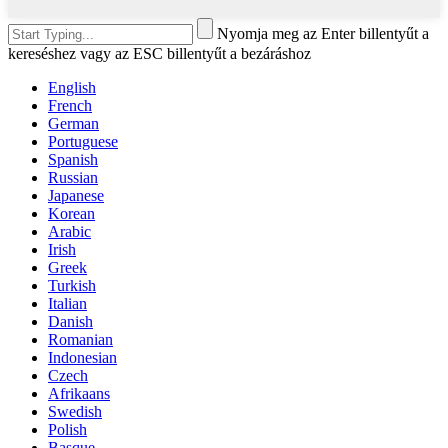
Nyomja meg az Enter billentyűt a
kereséshez vagy az ESC billentyűt a bezáráshoz
English
French
German
Portuguese
Spanish
Russian
Japanese
Korean
Arabic
Irish
Greek
Turkish
Italian
Danish
Romanian
Indonesian
Czech
Afrikaans
Swedish
Polish
Basque