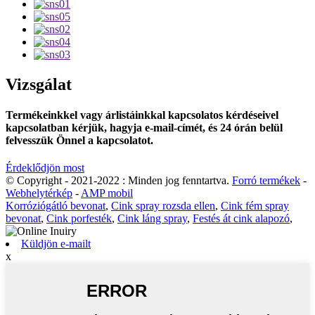
Vizsgálat
Termékeinkkel vagy árlistáinkkal kapcsolatos kérdéseivel
kapcsolatban kérjük, hagyja e-mail-címét, és 24 órán belül
felvesszük Önnel a kapcsolatot.
Érdeklődjön most
© Copyright - 2021-2022 : Minden jog fenntartva.
Forró termékek
-
Webhelytérkép
-
AMP mobil
Korróziógátló bevonat
,
Cink spray rozsda ellen
,
Cink fém spray
bevonat
,
Cink porfesték
,
Cink láng spray
,
Festés át cink alapozó
,
Küldjön e-mailt
x