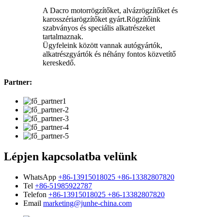
A Dacro motorrögzítőket, alvázrögzítőket és
karosszériarögzítőket gyárt.Rögzítőink
szabványos és speciális alkatrészeket
tartalmaznak.
Ügyfeleink között vannak autógyártók,
alkatrészgyártók és néhány fontos közvetítő
kereskedő.
Partner:
Lépjen kapcsolatba velünk
WhatsApp
+86-13915018025 +86-13382807820
Tel
+86-51985922787
Telefon
+86-13915018025 +86-13382807820
Email
marketing@junhe-china.com