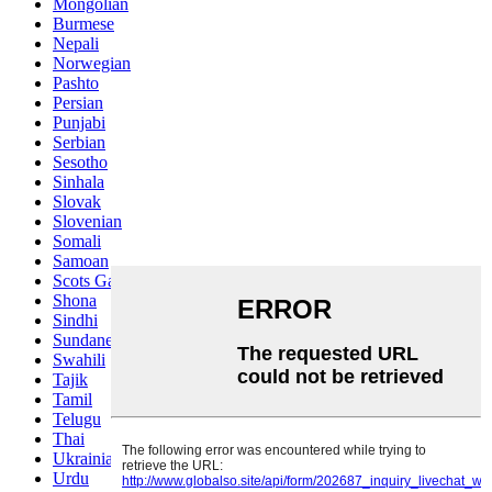
Mongolian
Burmese
Nepali
Norwegian
Pashto
Persian
Punjabi
Serbian
Sesotho
Sinhala
Slovak
Slovenian
Somali
Samoan
Scots Gaelic
Shona
Sindhi
Sundanese
Swahili
Tajik
Tamil
Telugu
Thai
Ukrainian
Urdu