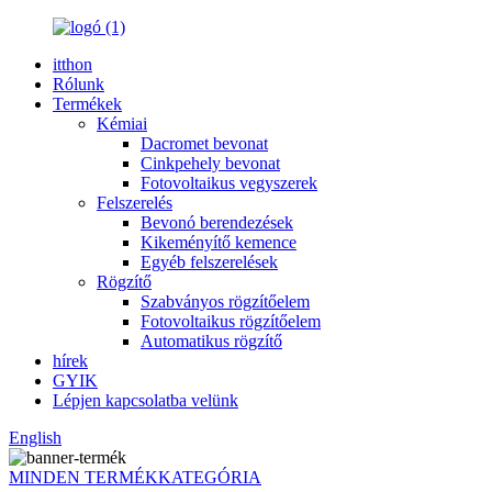
itthon
Rólunk
Termékek
Kémiai
Dacromet bevonat
Cinkpehely bevonat
Fotovoltaikus vegyszerek
Felszerelés
Bevonó berendezések
Kikeményítő kemence
Egyéb felszerelések
Rögzítő
Szabványos rögzítőelem
Fotovoltaikus rögzítőelem
Automatikus rögzítő
hírek
GYIK
Lépjen kapcsolatba velünk
English
MINDEN TERMÉKKATEGÓRIA