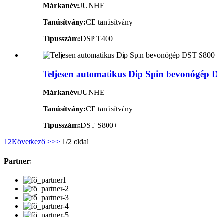
Márkanév:
JUNHE
Tanúsítvány:
CE tanúsítvány
Típusszám:
DSP T400
Teljesen automatikus Dip Spin bevonógép
Márkanév:
JUNHE
Tanúsítvány:
CE tanúsítvány
Típusszám:
DST S800+
1
2
Következő >
>>
1/2 oldal
Partner: