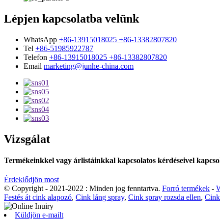
Lépjen kapcsolatba velünk
WhatsApp
+86-13915018025 +86-13382807820
Tel
+86-51985922787
Telefon
+86-13915018025 +86-13382807820
Email
marketing@junhe-china.com
Vizsgálat
Termékeinkkel vagy árlistáinkkal kapcsolatos kérdéseivel kapcsol
Érdeklődjön most
© Copyright - 2021-2022 : Minden jog fenntartva.
Forró termékek
-
W
Festés át cink alapozó
,
Cink láng spray
,
Cink spray rozsda ellen
,
Cink
Küldjön e-mailt