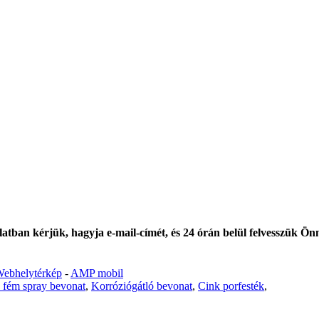
atban kérjük, hagyja e-mail-címét, és 24 órán belül felvesszük Önn
ebhelytérkép
-
AMP mobil
 fém spray bevonat
,
Korróziógátló bevonat
,
Cink porfesték
,