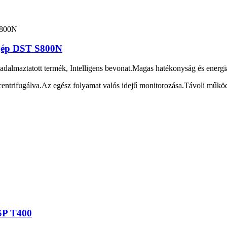
 gép DST S800N
badalmaztatott termék, Intelligens bevonat.Magas hatékonyság és energi
centrifugálva.Az egész folyamat valós idejű monitorozása.Távoli műkö
SP T400