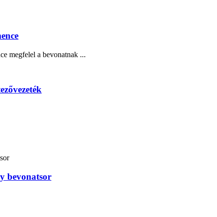
mence
e megfelel a bevonatnak ...
tezővezeték
ly bevonatsor