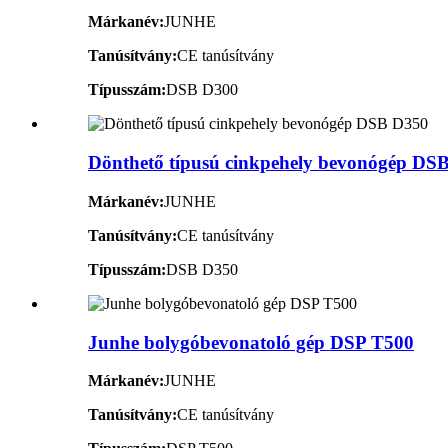
Márkanév:
JUNHE
Tanúsítvány:
CE tanúsítvány
Típusszám:
DSB D300
Dönthető típusú cinkpehely bevonógép DS
Márkanév:
JUNHE
Tanúsítvány:
CE tanúsítvány
Típusszám:
DSB D350
Junhe bolygóbevonatoló gép DSP T500
Márkanév:
JUNHE
Tanúsítvány:
CE tanúsítvány