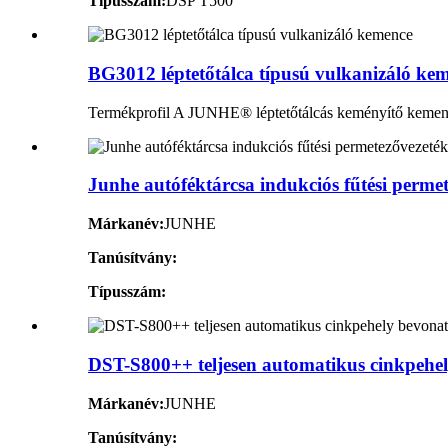
Típusszám:
DSP T500
BG3012 léptetőtálca típusú vulkanizáló ke
Termékprofil A JUNHE® léptetőtálcás keményítő kemenc
Junhe autóféktárcsa indukciós fűtési perme
Márkanév:
JUNHE
Tanúsítvány:
Típusszám:
DST-S800++ teljesen automatikus cinkpehe
Márkanév:
JUNHE
Tanúsítvány: