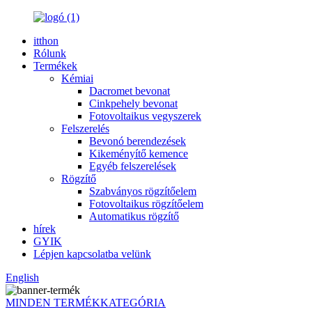
itthon
Rólunk
Termékek
Kémiai
Dacromet bevonat
Cinkpehely bevonat
Fotovoltaikus vegyszerek
Felszerelés
Bevonó berendezések
Kikeményítő kemence
Egyéb felszerelések
Rögzítő
Szabványos rögzítőelem
Fotovoltaikus rögzítőelem
Automatikus rögzítő
hírek
GYIK
Lépjen kapcsolatba velünk
English
MINDEN TERMÉKKATEGÓRIA