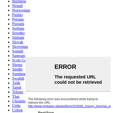
Burmese
Nepali
Norwegian
Pashto
Persian
Punjabi
Serbian
Sesotho
Sinhala
Slovak
Slovenian
Somali
Samoan
Scots Gaelic
Shona
Sindhi
Sundanese
Swahili
Tajik
Tamil
Telugu
Thai
Ukrainian
Urdu
Uzbek