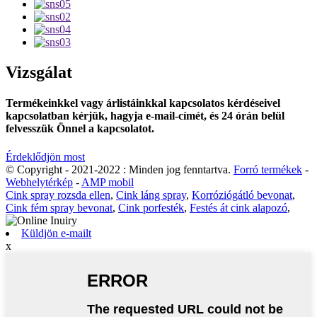
Vizsgálat
Termékeinkkel vagy árlistáinkkal kapcsolatos kérdéseivel
kapcsolatban kérjük, hagyja e-mail-címét, és 24 órán belül
felvesszük Önnel a kapcsolatot.
Érdeklődjön most
© Copyright - 2021-2022 : Minden jog fenntartva.
Forró termékek
-
Webhelytérkép
-
AMP mobil
Cink spray rozsda ellen
,
Cink láng spray
,
Korróziógátló bevonat
,
Cink fém spray bevonat
,
Cink porfesték
,
Festés át cink alapozó
,
Küldjön e-mailt
x