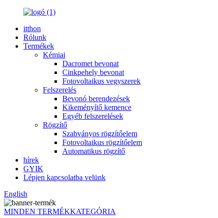
itthon
Rólunk
Termékek
Kémiai
Dacromet bevonat
Cinkpehely bevonat
Fotovoltaikus vegyszerek
Felszerelés
Bevonó berendezések
Kikeményítő kemence
Egyéb felszerelések
Rögzítő
Szabványos rögzítőelem
Fotovoltaikus rögzítőelem
Automatikus rögzítő
hírek
GYIK
Lépjen kapcsolatba velünk
English
MINDEN TERMÉKKATEGÓRIA