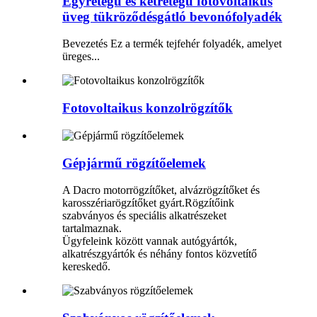
Egyrétegű és kétrétegű fotovoltaikus
üveg tükröződésgátló bevonófolyadék
Bevezetés Ez a termék tejfehér folyadék, amelyet
üreges...
Fotovoltaikus konzolrögzítők
Gépjármű rögzítőelemek
A Dacro motorrögzítőket, alvázrögzítőket és
karosszériarögzítőket gyárt.Rögzítőink
szabványos és speciális alkatrészeket
tartalmaznak.
Ügyfeleink között vannak autógyártók,
alkatrészgyártók és néhány fontos közvetítő
kereskedő.