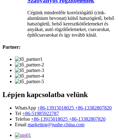
Szabványos rögzítőelemek
Cégünk mindenféle korróziógátló (cink-
alumínium bevonat) külső hatszögletű, belső
hatszögletű, belső keresztkötőelemeket és
anyákat, autó rögzítőelemeket, csavarokat,
építőcsavarokat és így tovább kínál.
Partner:
Lépjen kapcsolatba velünk
WhatsApp
+86-13915018025 +86-13382807820
Tel
+86-51985922787
Telefon
+86-13915018025 +86-13382807820
Email
marketing@junhe-china.com