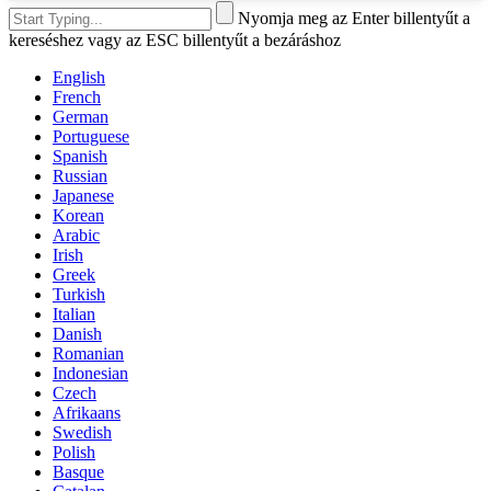
Nyomja meg az Enter billentyűt a
kereséshez vagy az ESC billentyűt a bezáráshoz
English
French
German
Portuguese
Spanish
Russian
Japanese
Korean
Arabic
Irish
Greek
Turkish
Italian
Danish
Romanian
Indonesian
Czech
Afrikaans
Swedish
Polish
Basque